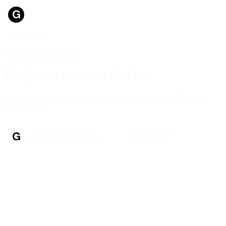
G
burger
Etiquetado
marcas
Deja un comentario
Lo siento, tenés que estar
conectado
para publicar un
comentario.
G
Gabriel Marchetta