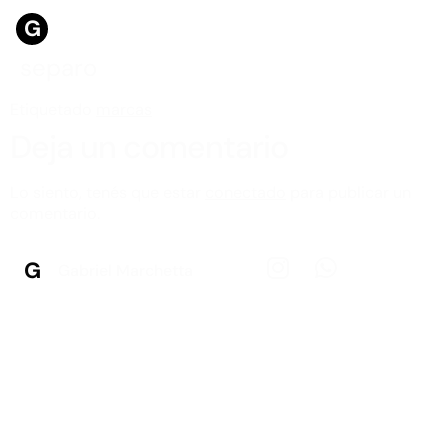
G
separo
Etiquetado
marcas
Deja un comentario
Lo siento, tenés que estar
conectado
para publicar un
comentario.
G
Gabriel Marchetta